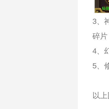
3、
碎片
4、
5、
以上