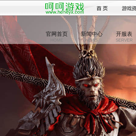
官网首页
新闻中心
开服表
HOME
NEWS
SERVER