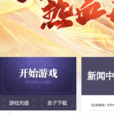
新闻
《乱世诸侯》8月