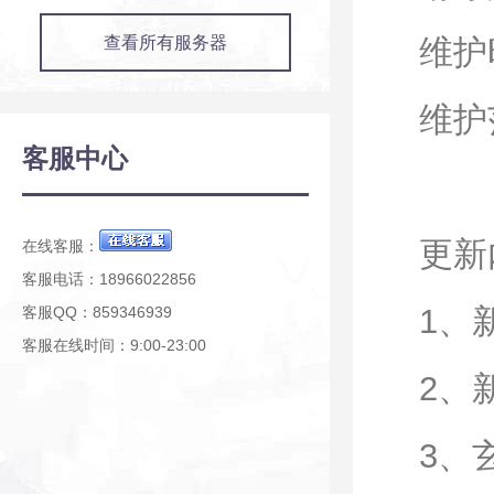
查看所有服务器
维护时
维护
客服中心
更新
在线客服：
客服电话：18966022856
1、
客服QQ：859346939
客服在线时间：9:00-23:00
2、
3、