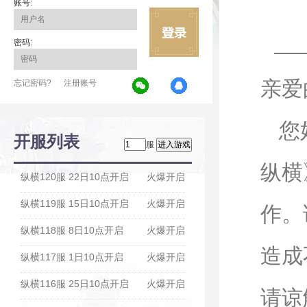
账号:
密码:
亲爱
忘记密码?
注册账号
您好
开服列表
服
纵横
纵横120服 22日10点开启
火爆开启
纵横119服 15日10点开启
火爆开启
作。
纵横118服 8日10点开启
火爆开启
造成
纵横117服 1日10点开启
火爆开启
纵横116服 25日10点开启
火爆开启
请谅