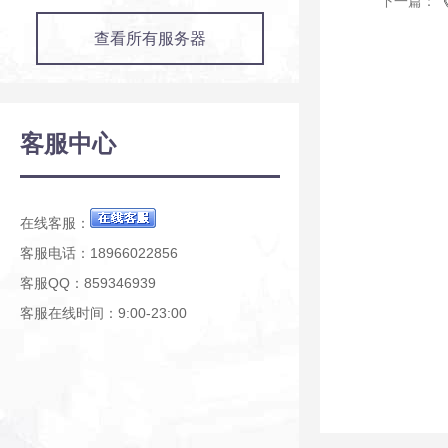
下一篇：
查看所有服务器
客服中心
在线客服：
客服电话：18966022856
客服QQ：859346939
客服在线时间：9:00-23:00