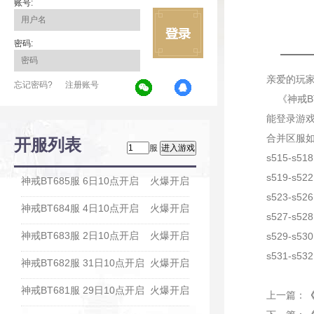
账号:
密码:
亲爱的玩
忘记密码?
注册账号
《神戒BT
能登录游
合并区服
开服列表
服
s515-s518
s519-s522
神戒BT685服 6日10点开启
火爆开启
s523-s526
神戒BT684服 4日10点开启
火爆开启
s527-s528
神戒BT683服 2日10点开启
火爆开启
s529-s530
s531-s532
神戒BT682服 31日10点开启
火爆开启
神戒BT681服 29日10点开启
火爆开启
上一篇：