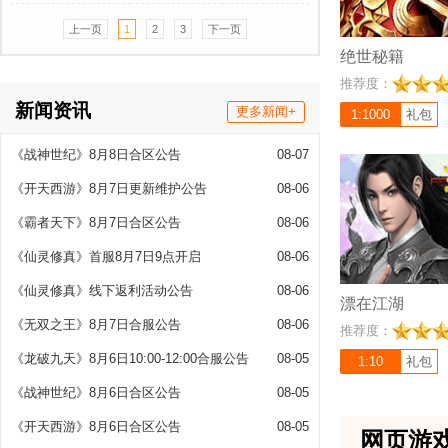
上一页
1
2
3
下一页
绝世秘籍
充值比例 1:10
推荐度：
《漂在江湖3.5折
新闻资讯
更多新闻+
题材玄幻MMO网游
1:1000
礼包
作，360度自由轻
《战神世纪》8月8日合区公告
08-07
均能让你沉浸式体验
《开天西游》8月7日更新维护公告
08-06
《霸者天下》8月7日合区公告
08-06
《仙灵修真》首服8月7日9点开启
08-06
《仙灵修真》线下返利活动公告
08-06
漂在江湖
《无双之王》8月7日合服公告
08-06
推荐度：
《龙破九天》8月6日10:00-12:00合服公告
08-05
1:10
礼包
《战神世纪》8月6日合区公告
08-05
《开天西游》8月6日合区公告
08-05
网页游