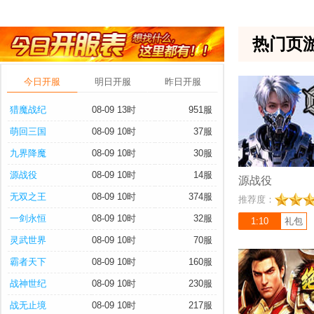
充值比例 1:10
《源战役》是一款都
热门页
3D星际穿越类型MM
背景下宇宙时空裂变
失败，能源告急，源
今日开服
明日开服
昨日开服
在必行！
猎魔战纪
08-09 13时
951服
萌回三国
08-09 10时
37服
九界降魔
08-09 10时
30服
源战役
08-09 10时
14服
源战役
充值比例 1:1000
无双之王
08-09 10时
374服
推荐度：
《绝世秘籍》经典复
一剑永恒
08-09 10时
32服
变版，超高爆率，上
1:10
礼包
围拾取，福利可白嫖，
灵武世界
08-09 10时
70服
爽，一起重温传奇经
霸者天下
08-09 10时
160服
战神世纪
08-09 10时
230服
战无止境
08-09 10时
217服