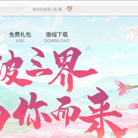
保存到桌面 |
收 藏
保存到桌面
|
收 藏
免费礼包
微端下载
XSK
DOWNLOAD