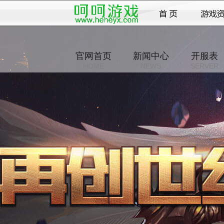
官网首页
新闻中心
开服表
HOME
NEWS
SERVER