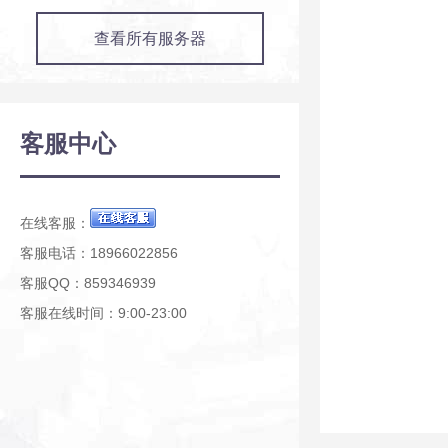
查看所有服务器
客服中心
在线客服：
客服电话：18966022856
客服QQ：859346939
客服在线时间：9:00-23:00