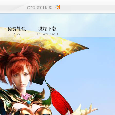
保存到桌面 |
收 藏
保存到桌面
|
收 藏
免费礼包
微端下载
XSK
DOWNLOAD