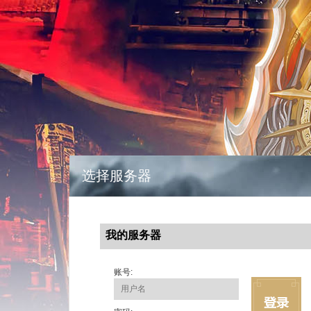
选择服务器
我的服务器
账号: