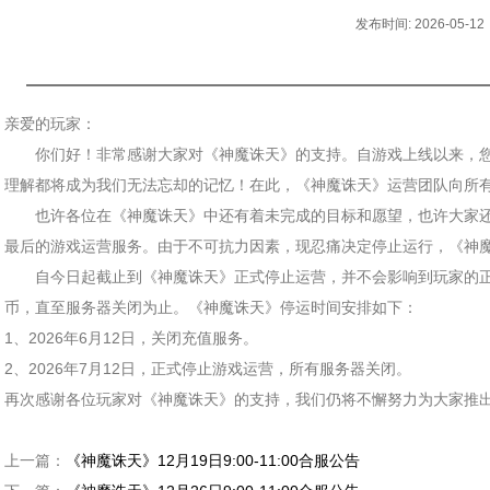
发布时间: 2026-05-12
亲爱的玩家：
你们好！非常感谢大家对《神魔诛天》的支持。自游戏上线以来，您
理解都将成为我们无法忘却的记忆！在此，《神魔诛天》运营团队向所
也许各位在《神魔诛天》中还有着未完成的目标和愿望，也许大家还
最后的游戏运营服务。由于不可抗力因素，现忍痛决定停止运行，《神魔诛
自今日起截止到《神魔诛天》正式停止运营，并不会影响到玩家的正
币，直至服务器关闭为止。《神魔诛天》停运时间安排如下：
1、2026年6月12日，关闭充值服务。
2、2026年7月12日，正式停止游戏运营，所有服务器关闭。
再次感谢各位玩家对《神魔诛天》的支持，我们仍将不懈努力为大家推
上一篇：
《神魔诛天》12月19日9:00-11:00合服公告