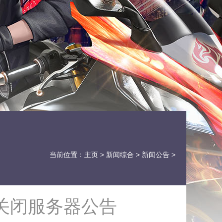
当前位置：
主页
>
新闻综合
>
新闻公告
>
日关闭服务器公告