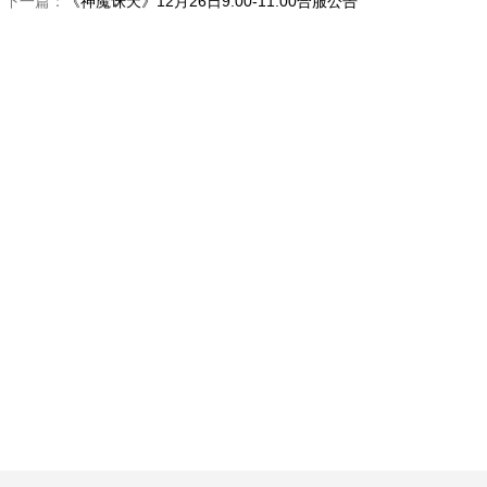
下一篇：
《神魔诛天》12月26日9:00-11:00合服公告